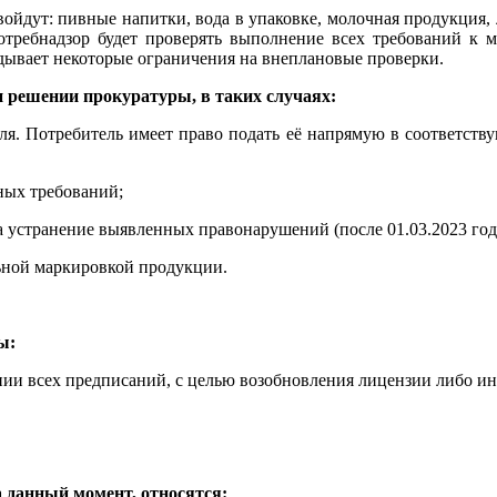
 войдут: пивные напитки, вода в упаковке, молочная продукция
потребнадзор будет проверять выполнение всех требований к м
ладывает некоторые ограничения на внеплановые проверки.
 решении прокуратуры, в таких случаях:
еля. Потребитель имеет право подать её напрямую в соответств
ных требований;
 устранение выявленных правонарушений (после 01.03.2023 год
льной маркировкой продукции.
ы:
ии всех предписаний, с целью возобновления лицензии либо ин
а данный момент, относятся: