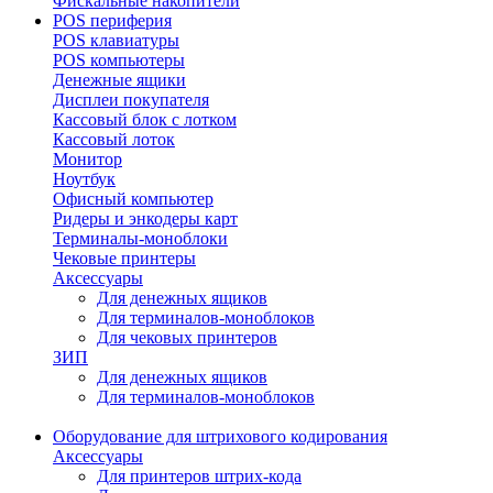
Фискальные накопители
POS периферия
POS клавиатуры
POS компьютеры
Денежные ящики
Дисплеи покупателя
Кассовый блок с лотком
Кассовый лоток
Монитор
Ноутбук
Офисный компьютер
Ридеры и энкодеры карт
Терминалы-моноблоки
Чековые принтеры
Аксессуары
Для денежных ящиков
Для терминалов-моноблоков
Для чековых принтеров
ЗИП
Для денежных ящиков
Для терминалов-моноблоков
Оборудование для штрихового кодирования
Аксессуары
Для принтеров штрих-кода