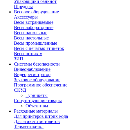
Упаковщики банкнот
Шредеры
Весовое оборудование
Аксессуары
Весы встраиваемые
Весы лабораторные
Весы напольные
Весы настольные
Весы промышленные
Весы с печатью этикеток
Весы штрих м
ЗИП
Системы безопасности
Видеонаблюдение
Видеорегистратор
Звуковое оборудование
Программное обеспечение
СКУД
Турникеты
Сопутствующие товары
Объективы
Расходные материалы
Для принтеров штрих-кода
Для этикет-пистолетов
Термоэтикетка