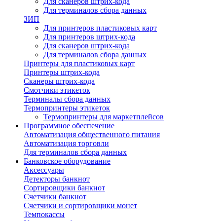
Для сканеров штрих-кода
Для терминалов сбора данных
ЗИП
Для принтеров пластиковых карт
Для принтеров штрих-кода
Для сканеров штрих-кода
Для терминалов сбора данных
Принтеры для пластиковых карт
Принтеры штрих-кода
Сканеры штрих-кода
Смотчики этикеток
Терминалы сбора данных
Термопринтеры этикеток
Термопринтеры для маркетплейсов
Программное обеспечение
Автоматизация общественного питания
Автоматизация торговли
Для терминалов сбора данных
Банковское оборудование
Аксессуары
Детекторы банкнот
Сортировщики банкнот
Счетчики банкнот
Счетчики и сортировщики монет
Темпокассы