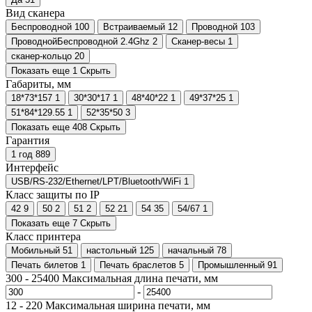
Вид сканера
Беспроводной
100
Встраиваемый
12
Проводной
103
ПроводнойБеспроводной 2.4Ghz
2
Сканер-весы
1
сканер-кольцо
20
Показать еще 1
Скрыть
Габариты, мм
18*73*157
1
30*30*17
1
48*40*22
1
49*37*25
1
51*84*129.55
1
52*35*50
3
Показать еще 408
Скрыть
Гарантия
1 год
889
Интерфейс
USB/RS-232/Ethernet/LPT/Bluetooth/WiFi
1
Класс защиты по IP
42
9
50
2
51
2
52
21
54
35
54/67
1
Показать еще 7
Скрыть
Класс принтера
Мобильный
51
настольный
125
начальный
78
Печать билетов
1
Печать браслетов
5
Промышленный
91
300
-
25400
Максимальная длина печати, мм
-
12
-
220
Максимальная ширина печати, мм