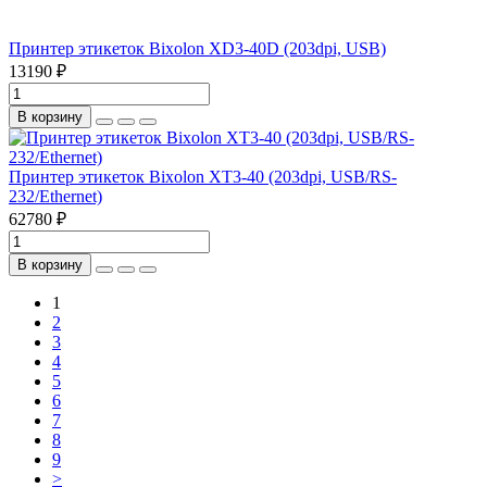
Принтер этикеток Bixolon XD3-40D (203dpi, USB)
13190 ₽
В корзину
Принтер этикеток Bixolon XT3-40 (203dpi, USB/RS-
232/Ethernet)
62780 ₽
В корзину
1
2
3
4
5
6
7
8
9
>