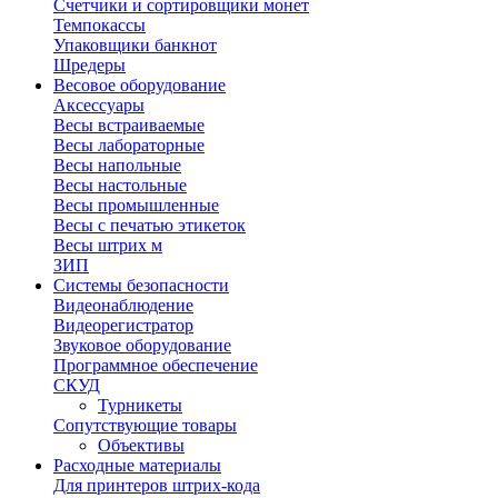
Счетчики и сортировщики монет
Темпокассы
Упаковщики банкнот
Шредеры
Весовое оборудование
Аксессуары
Весы встраиваемые
Весы лабораторные
Весы напольные
Весы настольные
Весы промышленные
Весы с печатью этикеток
Весы штрих м
ЗИП
Системы безопасности
Видеонаблюдение
Видеорегистратор
Звуковое оборудование
Программное обеспечение
СКУД
Турникеты
Сопутствующие товары
Объективы
Расходные материалы
Для принтеров штрих-кода