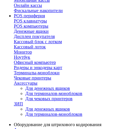
Мобильные кассы
Онлайн кассы
Фискальные накопители
POS периферия
POS клавиатуры
POS компьютеры
Денежные ящики
Дисплеи покупателя
Кассовый блок с лотком
Кассовый лоток
Монитор
Ноутбук
Офисный компьютер
Ридеры и энкодеры карт
Терминалы-моноблоки
Чековые принтеры
Аксессуары
Для денежных ящиков
Для терминалов-моноблоков
Для чековых принтеров
ЗИП
Для денежных ящиков
Для терминалов-моноблоков
Оборудование для штрихового кодирования