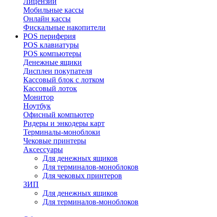
Лицензии
Мобильные кассы
Онлайн кассы
Фискальные накопители
POS периферия
POS клавиатуры
POS компьютеры
Денежные ящики
Дисплеи покупателя
Кассовый блок с лотком
Кассовый лоток
Монитор
Ноутбук
Офисный компьютер
Ридеры и энкодеры карт
Терминалы-моноблоки
Чековые принтеры
Аксессуары
Для денежных ящиков
Для терминалов-моноблоков
Для чековых принтеров
ЗИП
Для денежных ящиков
Для терминалов-моноблоков