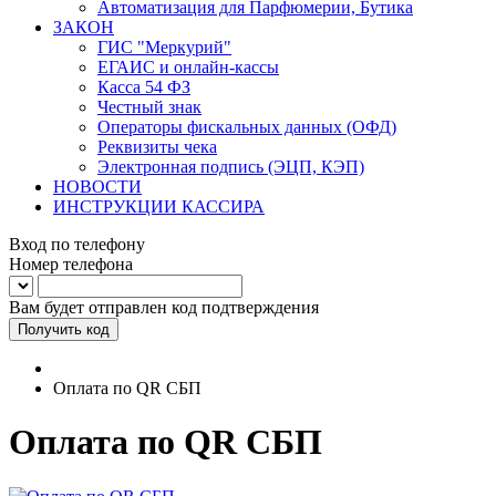
Автоматизация для Парфюмерии, Бутика
ЗАКОН
ГИС "Меркурий"
ЕГАИС и онлайн-кассы
Касса 54 ФЗ
Честный знак
Операторы фискальных данных (ОФД)
Реквизиты чека
Электронная подпись (ЭЦП, КЭП)
НОВОСТИ
ИНСТРУКЦИИ КАССИРА
Вход по телефону
Номер телефона
Вам будет отправлен код подтверждения
Получить код
Оплата по QR СБП
Оплата по QR СБП