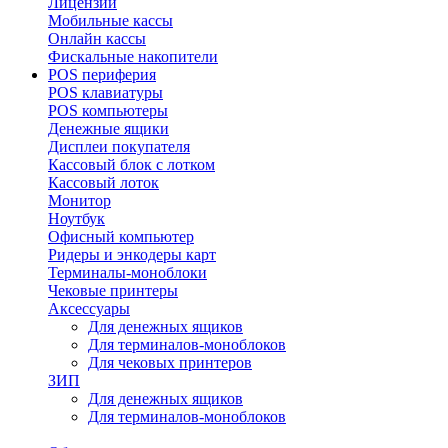
Лицензии
Мобильные кассы
Онлайн кассы
Фискальные накопители
POS периферия
POS клавиатуры
POS компьютеры
Денежные ящики
Дисплеи покупателя
Кассовый блок с лотком
Кассовый лоток
Монитор
Ноутбук
Офисный компьютер
Ридеры и энкодеры карт
Терминалы-моноблоки
Чековые принтеры
Аксессуары
Для денежных ящиков
Для терминалов-моноблоков
Для чековых принтеров
ЗИП
Для денежных ящиков
Для терминалов-моноблоков