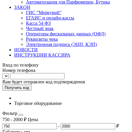
Автоматизация для Парфюмерии, Бутика
ЗАКОН
ГИС "Меркурий"
ЕГАИС и онлайн-кассы
Касса 54 ФЗ
Честный знак
Операторы фискальных данных (ОФД)
Реквизиты чека
Электронная подпись (ЭЦП, КЭП)
НОВОСТИ
ИНСТРУКЦИИ КАССИРА
Вход по телефону
Номер телефона
Вам будет отправлен код подтверждения
Получить код
Торговое оборудование
Фильтр
750
-
2000
₽
Цена
-
₽
Габариты, мм