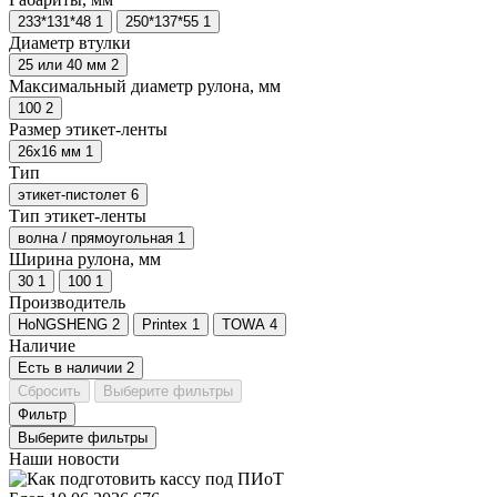
233*131*48
1
250*137*55
1
Диаметр втулки
25 или 40 мм
2
Максимальный диаметр рулона, мм
100
2
Размер этикет-ленты
26х16 мм
1
Тип
этикет-пистолет
6
Тип этикет-ленты
волна / прямоугольная
1
Ширина рулона, мм
30
1
100
1
Производитель
HoNGSHENG
2
Рrintex
1
TOWA
4
Наличие
Есть в наличии
2
Сбросить
Выберите фильтры
Фильтр
Выберите фильтры
Наши новости