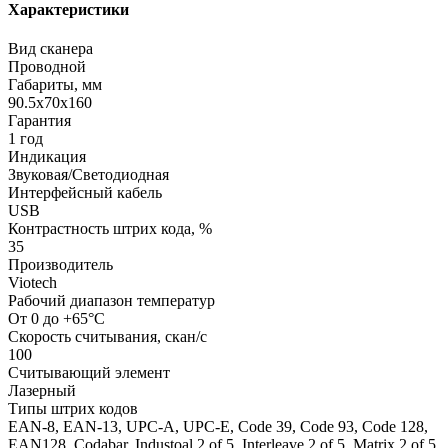
Характеристики
Вид сканера
Проводной
Габариты, мм
90.5х70х160
Гарантия
1 год
Индикация
Звуковая/Светодиодная
Интерфейсный кабель
USB
Контрастность штрих кода, %
35
Производитель
Viotech
Рабочий диапазон температур
От 0 до +65°С
Скорость считывания, скан/с
100
Считывающий элемент
Лазерный
Типы штрих кодов
EAN-8, EAN-13, UPC-A, UPC-E, Code 39, Code 93, Code 128,
EAN128, Codabar, Industoal 2 of 5, Interleave 2 of 5, Matrix 2 of 5,