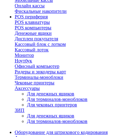
Мобильные кассы
Онлайн кассы
Фискальные накопители
POS периферия
POS клавиатуры
POS компьютеры
Денежные ящики
Дисплеи покупателя
Кассовый блок с лотком
Кассовый лоток
Монитор
Ноутбук
Офисный компьютер
Ридеры и энкодеры карт
Терминалы-моноблоки
Чековые принтеры
Аксессуары
Для денежных ящиков
Для терминалов-моноблоков
Для чековых принтеров
ЗИП
Для денежных ящиков
Для терминалов-моноблоков
Оборудование для штрихового кодирования