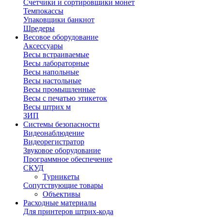
Счетчики и сортировщики монет
Темпокассы
Упаковщики банкнот
Шредеры
Весовое оборудование
Аксессуары
Весы встраиваемые
Весы лабораторные
Весы напольные
Весы настольные
Весы промышленные
Весы с печатью этикеток
Весы штрих м
ЗИП
Системы безопасности
Видеонаблюдение
Видеорегистратор
Звуковое оборудование
Программное обеспечение
СКУД
Турникеты
Сопутствующие товары
Объективы
Расходные материалы
Для принтеров штрих-кода