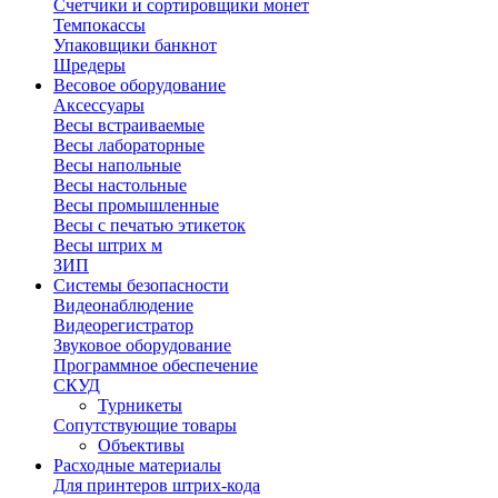
Счетчики и сортировщики монет
Темпокассы
Упаковщики банкнот
Шредеры
Весовое оборудование
Аксессуары
Весы встраиваемые
Весы лабораторные
Весы напольные
Весы настольные
Весы промышленные
Весы с печатью этикеток
Весы штрих м
ЗИП
Системы безопасности
Видеонаблюдение
Видеорегистратор
Звуковое оборудование
Программное обеспечение
СКУД
Турникеты
Сопутствующие товары
Объективы
Расходные материалы
Для принтеров штрих-кода