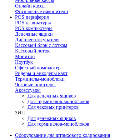
Мобильные кассы
Онлайн кассы
Фискальные накопители
POS периферия
POS клавиатуры
POS компьютеры
Денежные ящики
Дисплеи покупателя
Кассовый блок с лотком
Кассовый лоток
Монитор
Ноутбук
Офисный компьютер
Ридеры и энкодеры карт
Терминалы-моноблоки
Чековые принтеры
Аксессуары
Для денежных ящиков
Для терминалов-моноблоков
Для чековых принтеров
ЗИП
Для денежных ящиков
Для терминалов-моноблоков
Оборудование для штрихового кодирования