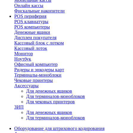
Мобильные кассы
Онлайн кассы
Фискальные накопители
POS периферия
POS клавиатуры
POS компьютеры
Денежные ящики
Дисплеи покупателя
Кассовый блок с лотком
Кассовый лоток
Монитор
Ноутбук
Офисный компьютер
Ридеры и энкодеры карт
Терминалы-моноблоки
Чековые принтеры
Аксессуары
Для денежных ящиков
Для терминалов-моноблоков
Для чековых принтеров
ЗИП
Для денежных ящиков
Для терминалов-моноблоков
Оборудование для штрихового кодирования