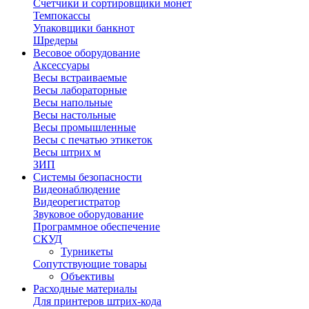
Счетчики и сортировщики монет
Темпокассы
Упаковщики банкнот
Шредеры
Весовое оборудование
Аксессуары
Весы встраиваемые
Весы лабораторные
Весы напольные
Весы настольные
Весы промышленные
Весы с печатью этикеток
Весы штрих м
ЗИП
Системы безопасности
Видеонаблюдение
Видеорегистратор
Звуковое оборудование
Программное обеспечение
СКУД
Турникеты
Сопутствующие товары
Объективы
Расходные материалы
Для принтеров штрих-кода