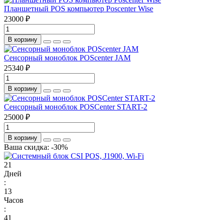
Планшетный POS компьютер Poscenter Wise
23000 ₽
В корзину
Сенсорный моноблок POScenter JAM
25340 ₽
В корзину
Сенсорный моноблок POSCenter START-2
25000 ₽
В корзину
Ваша скидка: -30%
2
1
Дней
:
1
3
Часов
:
4
1