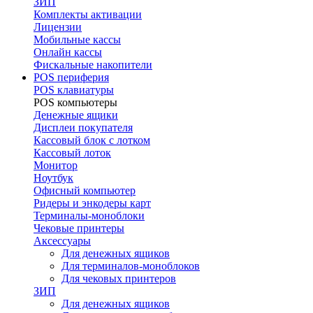
ЗИП
Комплекты активации
Лицензии
Мобильные кассы
Онлайн кассы
Фискальные накопители
POS периферия
POS клавиатуры
POS компьютеры
Денежные ящики
Дисплеи покупателя
Кассовый блок с лотком
Кассовый лоток
Монитор
Ноутбук
Офисный компьютер
Ридеры и энкодеры карт
Терминалы-моноблоки
Чековые принтеры
Аксессуары
Для денежных ящиков
Для терминалов-моноблоков
Для чековых принтеров
ЗИП
Для денежных ящиков