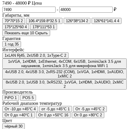
7490
-
48000
₽
Цена
-
₽
Габариты, мм
70*70*15
2
106.4*159.8*32.5
1
126*38*134
2
126*61*141.4
4
175*125*60
4
178*111*53
1
Показать еще 10
Скрыть
Гарантия
1 год
35
Интерфейс
1хLAN Rj45, 2хUSB 2.0, 1хType-C
2
1xVGA, 1xHDMI, 1xEthernet, 4xCOM, 6xUSB, 1xminiJack 3.5 для
наушников, 1xminiJack 3.5 для микрофона WiFi
1
4хUSB 2.0, 4хUSB 3.0, 2хRS-232 (COM), 1хVGA, 1хHDMI, 1хAUDIO,
1хMIC
2
8хUSB 2.0, 1хUSB 3.0, 3хRS232, 1хVGA, 1хHDMI, 2хAUDIO, 2хMIC
2
Производитель
PiPO
1
POS
5
Рабочий диапазон температур
От -10 до +45°C
4
от -5 до +45°C
1
От -5 до +45°С
2
От 0 до +40°С
1
От 0 до +50°С
16
От 0 до +80°С
2
Цвет
чёрный
30