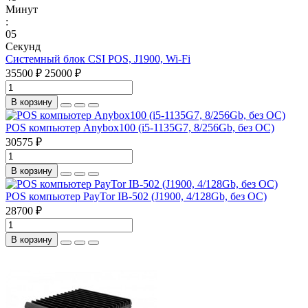
Минут
:
0
4
Секунд
Системный блок CSI POS, J1900, Wi-Fi
35500 ₽
25000 ₽
В корзину
POS компьютер Anybox100 (i5-1135G7, 8/256Gb, без ОС)
30575 ₽
В корзину
POS компьютер PayTor IB-502 (J1900, 4/128Gb, без ОС)
28700 ₽
В корзину