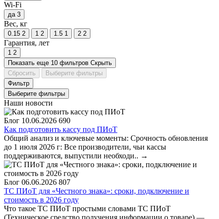
Wi-Fi
да
3
Вес, кг
0.15
2
1
2
1.5
1
2
2
Гарантия, лет
1
2
Показать еще 10 фильтров
Скрыть
Сбросить
Выберите фильтры
Фильтр
Выберите фильтры
Наши новости
Блог
10.06.2026
690
Как подготовить кассу под ПИоТ
Общий анализ и ключевые моменты: Срочность обновления
до 1 июля 2026 г: Все производители, чьи кассы
поддерживаются, выпустили необходи..
→
Блог
06.06.2026
807
ТС ПИоТ для «Честного знака»: сроки, подключение и
стоимость в 2026 году
Что такое ТС ПИоТ простыми словами ТС ПИоТ
(Техническое средство получения информации о товаре) —