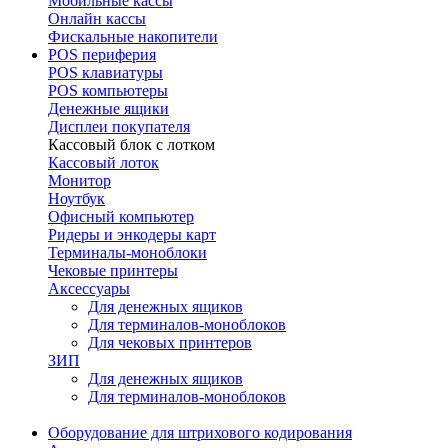
Мобильные кассы
Онлайн кассы
Фискальные накопители
POS периферия
POS клавиатуры
POS компьютеры
Денежные ящики
Дисплеи покупателя
Кассовый блок с лотком
Кассовый лоток
Монитор
Ноутбук
Офисный компьютер
Ридеры и энкодеры карт
Терминалы-моноблоки
Чековые принтеры
Аксессуары
Для денежных ящиков
Для терминалов-моноблоков
Для чековых принтеров
ЗИП
Для денежных ящиков
Для терминалов-моноблоков
Оборудование для штрихового кодирования