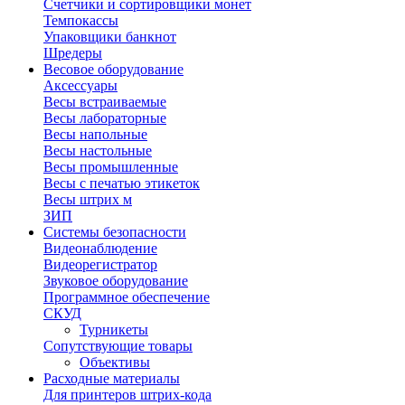
Счетчики и сортировщики монет
Темпокассы
Упаковщики банкнот
Шредеры
Весовое оборудование
Аксессуары
Весы встраиваемые
Весы лабораторные
Весы напольные
Весы настольные
Весы промышленные
Весы с печатью этикеток
Весы штрих м
ЗИП
Системы безопасности
Видеонаблюдение
Видеорегистратор
Звуковое оборудование
Программное обеспечение
СКУД
Турникеты
Сопутствующие товары
Объективы
Расходные материалы
Для принтеров штрих-кода