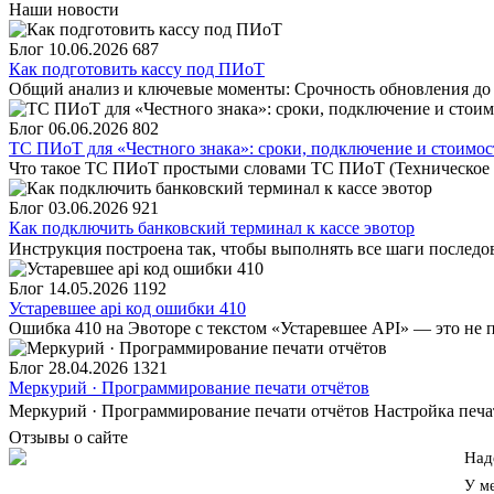
Наши новости
Блог
10.06.2026
687
Как подготовить кассу под ПИоТ
Общий анализ и ключевые моменты: Срочность обновления до 1
Блог
06.06.2026
802
ТС ПИоТ для «Честного знака»: сроки, подключение и стоимост
Что такое ТС ПИоТ простыми словами ТС ПИоТ (Техническое 
Блог
03.06.2026
921
Как подключить банковский терминал к кассе эвотор
Инструкция построена так, чтобы выполнять все шаги последов
Блог
14.05.2026
1192
Устаревшее api код ошибки 410
Ошибка 410 на Эвоторе с текстом «Устаревшее API» — это не по
Блог
28.04.2026
1321
Меркурий · Программирование печати отчётов
Меркурий · Программирование печати отчётов Настройка печат
Отзывы о сайте
Над
У ме