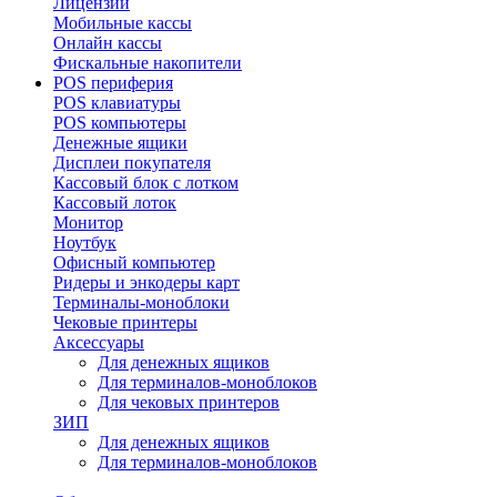
Лицензии
Мобильные кассы
Онлайн кассы
Фискальные накопители
POS периферия
POS клавиатуры
POS компьютеры
Денежные ящики
Дисплеи покупателя
Кассовый блок с лотком
Кассовый лоток
Монитор
Ноутбук
Офисный компьютер
Ридеры и энкодеры карт
Терминалы-моноблоки
Чековые принтеры
Аксессуары
Для денежных ящиков
Для терминалов-моноблоков
Для чековых принтеров
ЗИП
Для денежных ящиков
Для терминалов-моноблоков