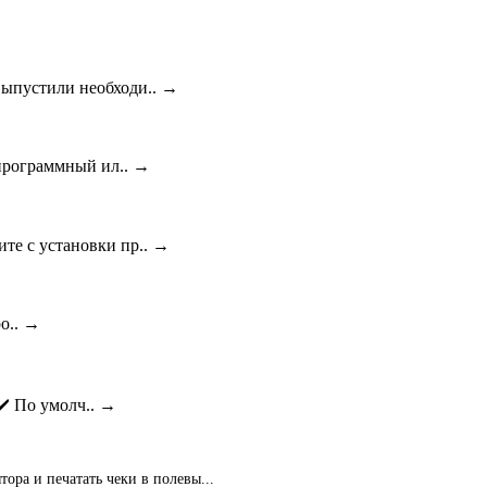
выпустили необходи..
→
программный ил..
→
ите с установки пр..
→
о..
→
✔️ По умолч..
→
ора и печатать чеки в полевы...