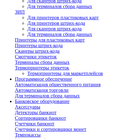
Для сканеров штрих-кода
Для терминалов сбора данных
ЗИП
Для принтеров пластиковых карт
Для принтеров штрих-кода
Для сканеров штрих-кода
Для терминалов сбора данных
Принтеры для пластиковых карт
Принтеры штрих-кода
Сканеры штрих-кода
Смотчики этикеток
Терминалы сбора данных
Термопринтеры этикеток
Термопринтеры для маркетплейсов
Программное обеспечение
Автоматизация общественного питания
Автоматизация торговли
Для терминалов сбора данных
Банковское оборудование
Аксессуары
Детекторы банкнот
Сортировщики банкнот
Счетчики банкнот
Счетчики и сортировщики монет
Темпокассы