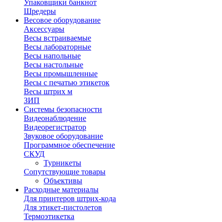
Упаковщики банкнот
Шредеры
Весовое оборудование
Аксессуары
Весы встраиваемые
Весы лабораторные
Весы напольные
Весы настольные
Весы промышленные
Весы с печатью этикеток
Весы штрих м
ЗИП
Системы безопасности
Видеонаблюдение
Видеорегистратор
Звуковое оборудование
Программное обеспечение
СКУД
Турникеты
Сопутствующие товары
Объективы
Расходные материалы
Для принтеров штрих-кода
Для этикет-пистолетов
Термоэтикетка