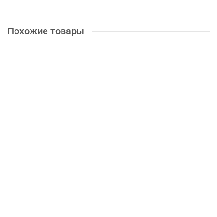
Похожие товары
Фискальный регистратор РИТЕЙЛ-01ФМ (У) (COM/USB/LAN,
Черный, без ФН)
28675 ₽
В корзину