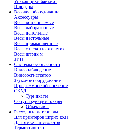
Упаковщики банкнот
Шредеры
Весовое оборудование
Аксессуары
Весы встраиваемые
Весы лабораторные
Весы напольные
Весы настольные
Весы промышленные
Весы с печатью этикеток
Весы штрих м
ЗИП
Системы безопасности
Видеонаблюдение
Видеорегистратор
Звуковое оборудование
Программное обеспечение
СКУД
Турникеты
Сопутствующие товары
Объективы
Расходные материалы
Для принтеров штрих-кода
Для этикет-пистолетов
Термоэтикетка