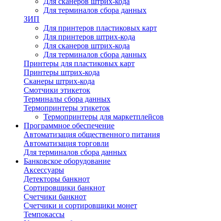
Для сканеров штрих-кода
Для терминалов сбора данных
ЗИП
Для принтеров пластиковых карт
Для принтеров штрих-кода
Для сканеров штрих-кода
Для терминалов сбора данных
Принтеры для пластиковых карт
Принтеры штрих-кода
Сканеры штрих-кода
Смотчики этикеток
Терминалы сбора данных
Термопринтеры этикеток
Термопринтеры для маркетплейсов
Программное обеспечение
Автоматизация общественного питания
Автоматизация торговли
Для терминалов сбора данных
Банковское оборудование
Аксессуары
Детекторы банкнот
Сортировщики банкнот
Счетчики банкнот
Счетчики и сортировщики монет
Темпокассы