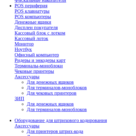
Фискальные накопители
POS периферия
POS клавиатуры
POS компьютеры
Денежные ящики
Дисплеи покупателя
Кассовый блок с лотком
Кассовый лоток
Монитор
Ноутбук
Офисный компьютер
Ридеры и энкодеры карт
Терминалы-моноблоки
Чековые принтеры
Аксессуары
Для денежных ящиков
Для терминалов-моноблоков
Для чековых принтеров
ЗИП
Для денежных ящиков
Для терминалов-моноблоков
Оборудование для штрихового кодирования
Аксессуары
Для принтеров штрих-кода